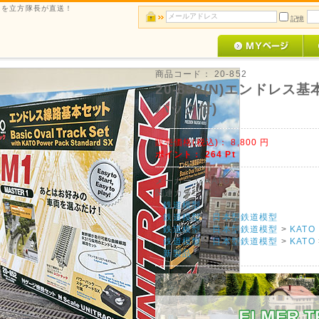
ルメを立方隊長が直送！
記憶
商品コード：
20-852
20-852(N)エンドレス
パック付)
販売価格(税込)：
8,800
円
ポイント：
264
Pt
メーカー：
KATO N
関連カテゴリ：
鉄道模型
鉄道模型
>
日本型鉄道模型
鉄道模型
>
日本型鉄道模型
>
KATO
鉄道模型
>
日本型鉄道模型
>
KATO
新製品