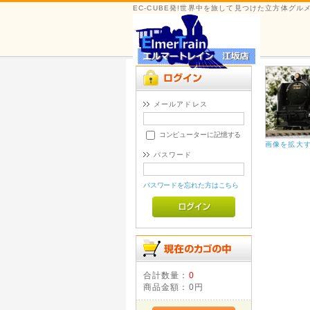
EC-CUBE発!世界中を旅して見つけた立方体グ
メールアドレス
コンピューターに記憶する
画像を拡大
パスワード
パスワードを忘れた方はこちら
合計数量：
0
商品金額：
0円