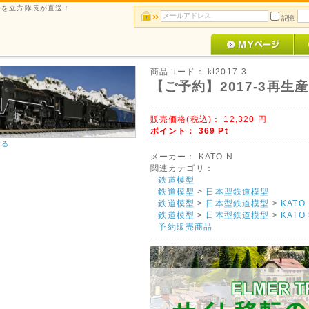
ルメを立方隊長が直送！
記憶
商品コード：
kt2017-3
【ご予約】2017-3再生産(
販売価格(税込)：
12,320
円
ポイント：
369
Pt
する
メーカー：
KATO N
関連カテゴリ：
鉄道模型
鉄道模型
>
日本型鉄道模型
鉄道模型
>
日本型鉄道模型
>
KATO
鉄道模型
>
日本型鉄道模型
>
KATO
予約販売商品