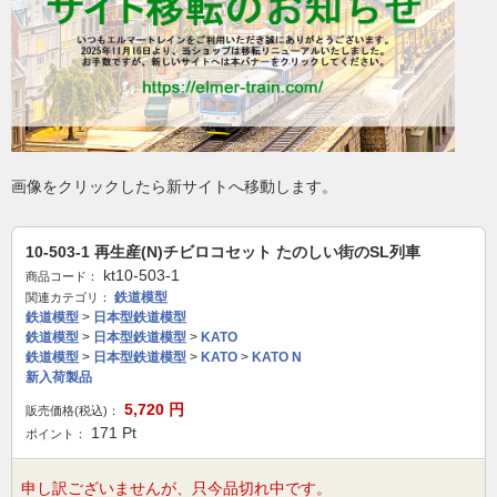
画像をクリックしたら新サイトへ移動します。
10-503-1 再生産(N)チビロコセット たのしい街のSL列車
kt10-503-1
商品コード：
鉄道模型
関連カテゴリ：
鉄道模型
>
日本型鉄道模型
鉄道模型
>
日本型鉄道模型
>
KATO
鉄道模型
>
日本型鉄道模型
>
KATO
>
KATO N
新入荷製品
5,720
円
販売価格(税込)：
171
Pt
ポイント：
申し訳ございませんが、只今品切れ中です。