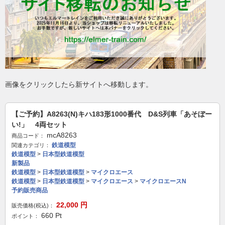
画像をクリックしたら新サイトへ移動します。
【ご予約】A8263(N)キハ183形1000番代 D&S列車「あそぼー
い!」 4両セット
mcA8263
商品コード：
鉄道模型
関連カテゴリ：
鉄道模型
>
日本型鉄道模型
新製品
鉄道模型
>
日本型鉄道模型
>
マイクロエース
鉄道模型
>
日本型鉄道模型
>
マイクロエース
>
マイクロエースN
予約販売商品
22,000
円
販売価格(税込)：
660
Pt
ポイント：