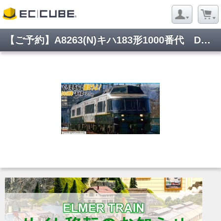
【ご予約】A8263(N)キハ183形1000番代 D&S列車「あそぼーい!」 4両セット