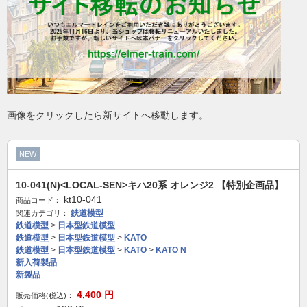
画像をクリックしたら新サイトへ移動します。
NEW
10-041(N)<LOCAL-SEN>キハ20系 オレンジ2 【特別企画品】
kt10-041
商品コード：
鉄道模型
関連カテゴリ：
鉄道模型
>
日本型鉄道模型
鉄道模型
>
日本型鉄道模型
>
KATO
鉄道模型
>
日本型鉄道模型
>
KATO
>
KATO N
新入荷製品
新製品
4,400
円
販売価格(税込)：