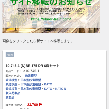
画像をクリックしたら新サイトへ移動します。
NEW
10-745-1 (N)BR 175 DR 6両セット
kt10-745-1
商品コード：
鉄道模型
関連カテゴリ：
鉄道模型
>
日本型鉄道模型
鉄道模型
>
日本型鉄道模型
>
KATO
鉄道模型
>
日本型鉄道模型
>
KATO
>
KATO N
新入荷製品
新製品
23,760
円
販売価格(税込)：