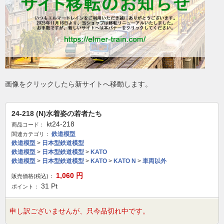
画像をクリックしたら新サイトへ移動します。
24-218 (N)水着姿の若者たち
kt24-218
商品コード：
鉄道模型
関連カテゴリ：
鉄道模型
>
日本型鉄道模型
鉄道模型
>
日本型鉄道模型
>
KATO
鉄道模型
>
日本型鉄道模型
>
KATO
>
KATO N
>
車両以外
1,060
円
販売価格(税込)：
31
Pt
ポイント：
申し訳ございませんが、只今品切れ中です。