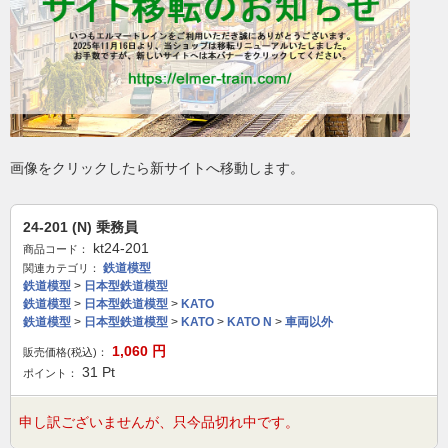
画像をクリックしたら新サイトへ移動します。
24-201 (N) 乗務員
kt24-201
商品コード：
鉄道模型
関連カテゴリ：
鉄道模型
>
日本型鉄道模型
鉄道模型
>
日本型鉄道模型
>
KATO
鉄道模型
>
日本型鉄道模型
>
KATO
>
KATO N
>
車両以外
1,060
円
販売価格(税込)：
31
Pt
ポイント：
申し訳ございませんが、只今品切れ中です。